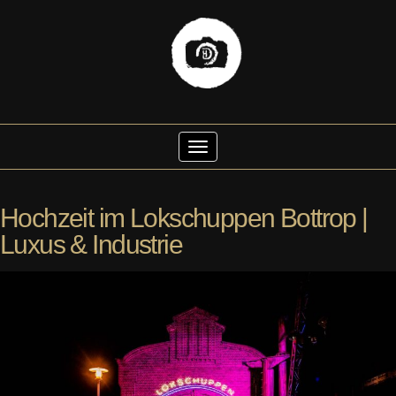
Skip
to
Toggle Navigation
content
Hochzeit im Lokschuppen Bottrop |
Luxus & Industrie