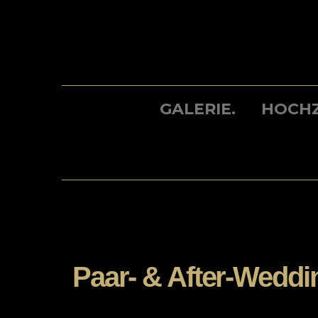
Skip
to
content
GALERIE.
HOCHZ
Paar- & After-Weddi