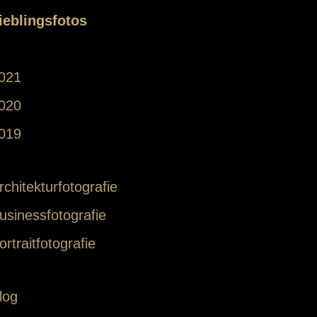
ieblingsfotos
021
020
019
rchitekturfotografie
usinessfotografie
ortraitfotografie
log