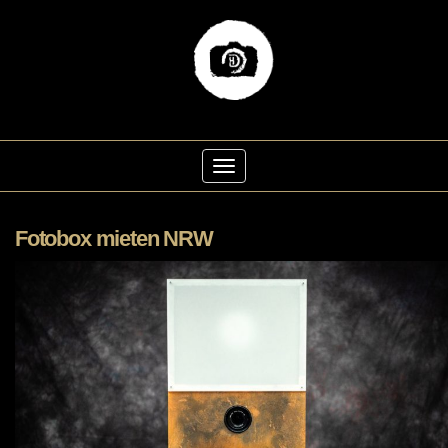
Skip
to
Toggle Navigation
content
Fotobox mieten NRW