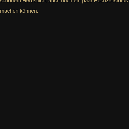
schönem Herbstlicht auch noch ein paar Hochzeitsfotos
machen können.
Hochzeit Küppersmühle | heiraten in
in Duisburg
©
David Hallwas
–
Hochzeitsfotograf
– Hochzeit Küppersmühler – heiraten in
Duisburg