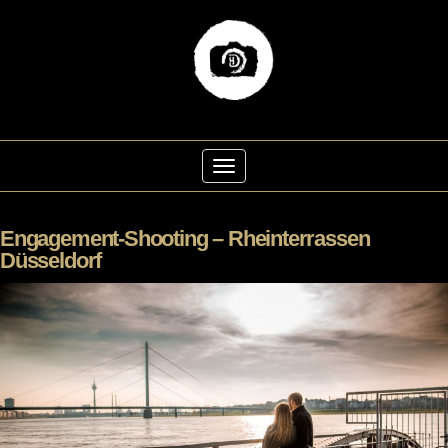
Skip
to
Toggle Navigation
content
Engagement-Shooting – Rheinterrassen
Düsseldorf