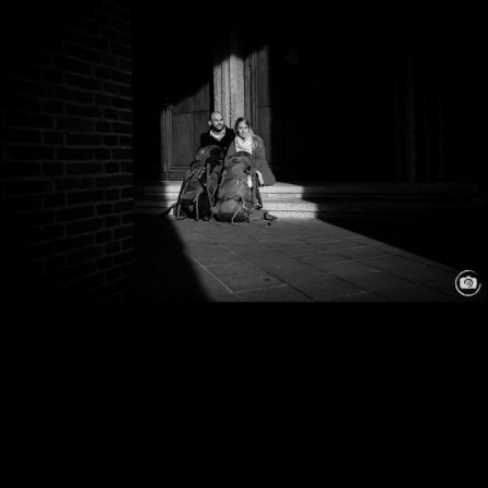
Author:
David Hallwas Hochzeitsfotograf
Filed Under:
Engagement
,
Hochzeitsfotograf
,
Paar-Shooting
Tags:
Engagement-Shooting Düsseldorf
,
Foto-Shooting