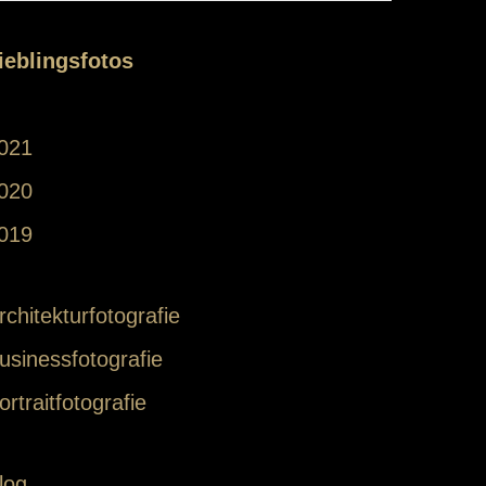
ieblingsfotos
021
020
019
rchitekturfotografie
usinessfotografie
ortraitfotografie
log