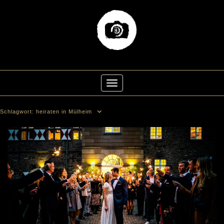
Skip
to
Toggle Navigation
content
Schlagwort:
heiraten in Mülheim