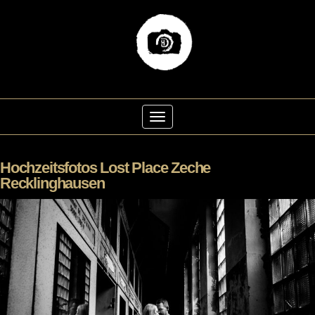
Skip
to
Toggle Navigation
content
Hochzeitsfotos Lost Place Zeche
Recklinghausen