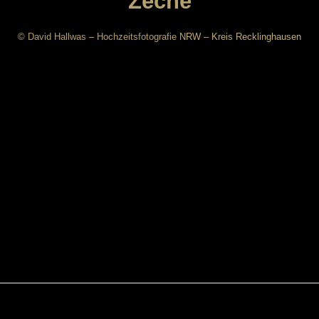
Zeche
©
David Hallwas
–
Hochzeitsfotografie
NRW – Kreis Recklinghausen
Author:
David Hallwas Hochzeitsfotograf
Filed Under:
After-Wedding-Shooting
,
Hochzeit Ruhrgebiet
,
Hochzeitsfotograf Recklinghausen
,
Hochzeitsfotos Lost Place
,
Hochzeitsreportage
Tags:
After-Wedding-Shooting
,
Hochzeitsfotos Lost Place
,
Lost Place Recklinghausen
,
Zeche Recklinghausen