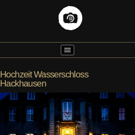
Skip
to
Toggle Navigation
content
Hochzeit Wasserschloss
Hackhausen