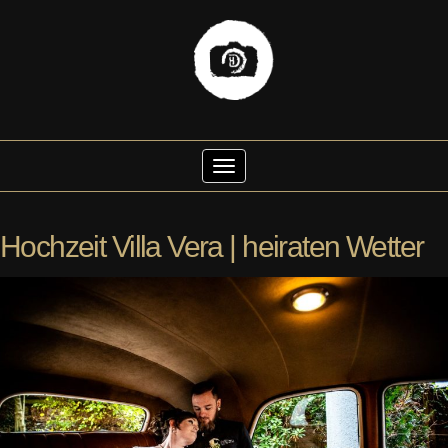
Skip
to
Toggle Navigation
content
Hochzeit Villa Vera | heiraten Wetter