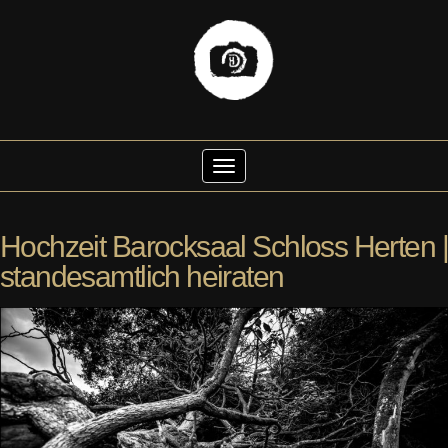
Skip
to
Toggle Navigation
content
Hochzeit Barocksaal Schloss Herten |
standesamtlich heiraten