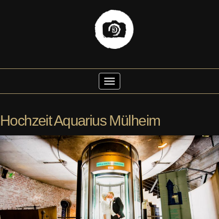
Skip
to
Toggle Navigation
content
Hochzeit Aquarius Mülheim