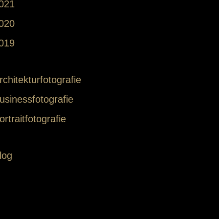
021
020
019
rchitekturfotografie
usinessfotografie
ortraitfotografie
log