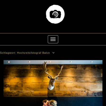
Skip
to
Toggle Navigation
content
Schlagwort:
Hochzeitsfotograf Balve