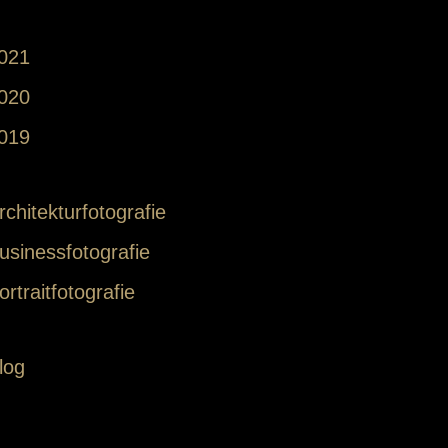
021
020
019
rchitekturfotografie
usinessfotografie
ortraitfotografie
log