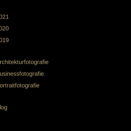
021
020
019
rchitekturfotografie
usinessfotografie
ortraitfotografie
log