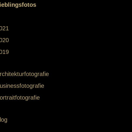
ieblingsfotos
021
020
019
rchitekturfotografie
usinessfotografie
ortraitfotografie
log