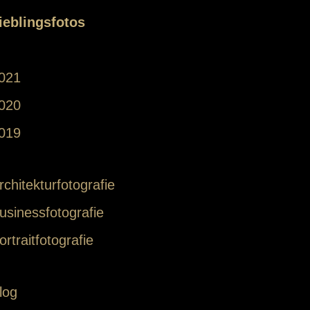
ieblingsfotos
021
020
019
rchitekturfotografie
usinessfotografie
ortraitfotografie
log