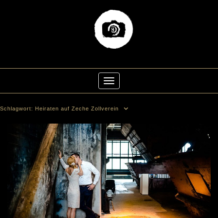
Skip
to
Toggle Navigation
content
Schlagwort:
Heiraten auf Zeche Zollverein