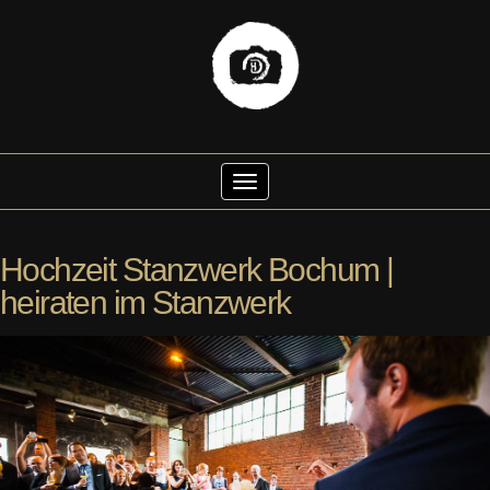
Skip
to
Toggle Navigation
content
Hochzeit Stanzwerk Bochum |
heiraten im Stanzwerk