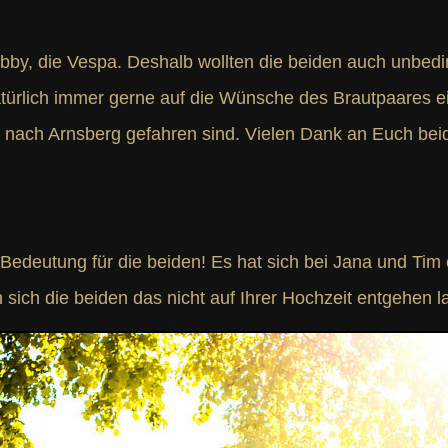
y, die Vespa. Deshalb wollten die beiden auch unbeding
atürlich immer gerne auf die Wünsche des Brautpaares ei
 nach Arnsberg gefahren sind. Vielen Dank an Euch beide
edeutung für die beiden! Es hat sich bei Jana und Tim e
sich die beiden das nicht auf Ihrer Hochzeit entgehen l