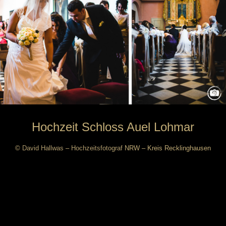
Hochzeit Schloss Auel Lohmar
©
David Hallwas
–
Hochzeitsfotograf
NRW – Kreis Recklinghausen
Author:
David Hallwas Hochzeitsfotografie
Filed Under:
Hochzeit Schloss Auel
,
Hochzeitsfotograf