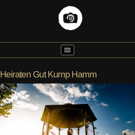
Skip
to
Toggle Navigation
content
Heiraten Gut Kump Hamm