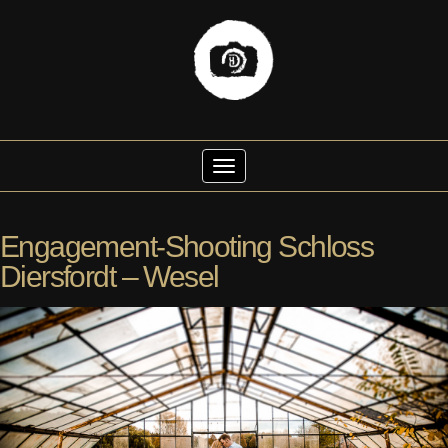
Skip
to
Toggle Navigation
content
Engagement-Shooting Schloss
Diersfordt – Wesel