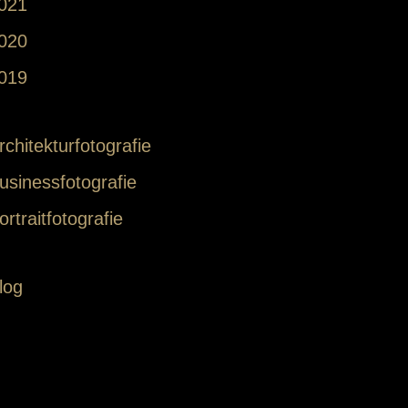
021
020
019
rchitekturfotografie
usinessfotografie
ortraitfotografie
log